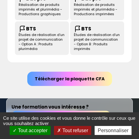
Réalisation de produits
Réalisation de produits
imprimés et plurimédia -
imprimés et plurimédia -
Productions graphiques
Productions imprimées
BTS
BTS
Études de réalisation d’un
Études de réalisation d’un
projet de communication
projet de communication
- Option A : Produits
- Option B : Produits
plurimédia
imprimés
Télécharger la plaquette CFA
Une formation vous intéresse ?
MÉTIERSDELIMPRIMÉ.FR
Cliquez ici pour être
Une filière de plus de 20 métiers qui recrutent.
Ce site utilise des cookies et vous donne le contrôle sur ceux que
recontacté(e)
vous souhaitez activer
Trouver ma formation
Tout accepter
Tout refuser
Personnaliser