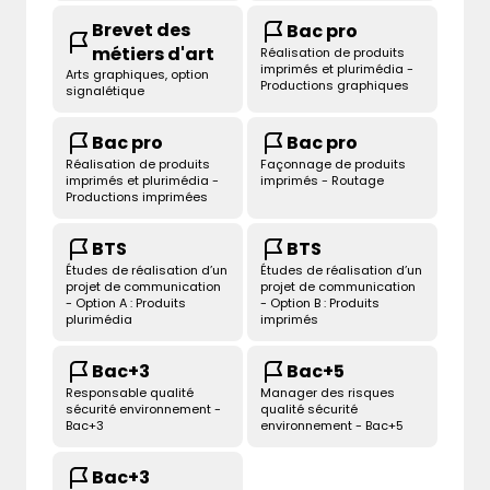
Brevet des
Bac pro
métiers d'art
Réalisation de produits
imprimés et plurimédia -
Arts graphiques, option
Productions graphiques
signalétique
Bac pro
Bac pro
Réalisation de produits
Façonnage de produits
imprimés et plurimédia -
imprimés - Routage
Productions imprimées
BTS
BTS
Études de réalisation d’un
Études de réalisation d’un
projet de communication
projet de communication
- Option A : Produits
- Option B : Produits
plurimédia
imprimés
Bac+3
Bac+5
Responsable qualité
Manager des risques
sécurité environnement -
qualité sécurité
Bac+3
environnement - Bac+5
Bac+3