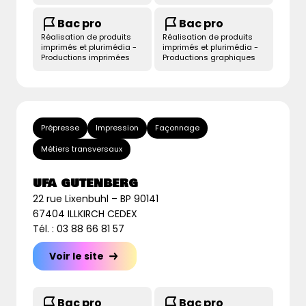
Bac pro
Bac pro
Réalisation de produits
Réalisation de produits
imprimés et plurimédia -
imprimés et plurimédia -
Productions imprimées
Productions graphiques
Prépresse
Impression
Façonnage
Métiers transversaux
UFA GUTENBERG
22 rue Lixenbuhl – BP 90141
67404 ILLKIRCH CEDEX
Tél. : 03 88 66 81 57
Voir le site
Bac pro
Bac pro