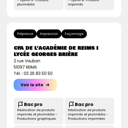
- Option A : Produits
- Option B : Produits
plurimédia
imprimés
Prépresse
Impression
Façonnage
CFA DE L’ACADÉMIE DE REIMS I
LYCÉE GEORGES BRIÈRE
2 rue Vauban
51097 REIMS
Tél. : 03 26 83 50 50
Voir le site
Bac pro
Bac pro
Réalisation de produits
Réalisation de produits
imprimés et plurimédia -
imprimés et plurimédia -
Productions graphiques
Productions imprimées