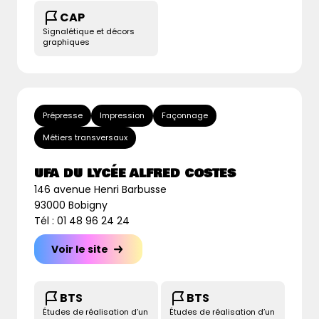
CAP
Signalétique et décors
graphiques
Prépresse
Impression
Façonnage
Métiers transversaux
UFA DU LYCÉE ALFRED COSTES
146 avenue Henri Barbusse
93000 Bobigny
Tél : 01 48 96 24 24
Voir le site
BTS
BTS
Études de réalisation d’un
Études de réalisation d’un