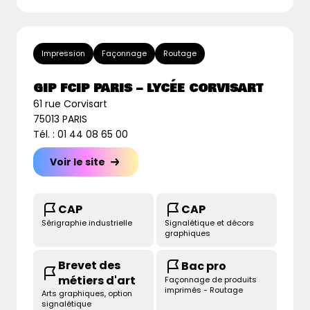
Impression
Façonnage
Routage
GIP FCIP PARIS – LYCÉE CORVISART
61 rue Corvisart
75013 PARIS
Tél. : 01 44 08 65 00
Voir le site
CAP
CAP
Sérigraphie industrielle
Signalétique et décors
graphiques
Brevet des
Bac pro
métiers d'art
Façonnage de produits
imprimés - Routage
Arts graphiques, option
signalétique