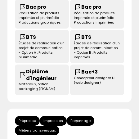
Bac pro
Bac pro
Réalisation de produits
Réalisation de produits
imprimés et plurimédia -
imprimés et plurimédia -
Productions graphiques
Productions imprimées
BTS
BTS
Études de réalisation d’un
Études de réalisation d’un
projet de communication
projet de communication
- Option A : Produits
- Option B : Produits
plurimédia
imprimés
Diplôme
Bac+3
d'ingénieur
Concepteur designer UI
(web designer)
Matériaux, option
packaging (EICNAM)
Prépresse
Impression
Façonnage
Métiers transversaux