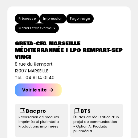
Prépresse
Impression
Façonnage
Métiers transversaux
GRETA-CFA MARSEILLE
MÉDITERRANNÉE I LPO REMPART-SEP
VINCI
8 rue du Rempart
13007 MARSEILLE
Tél. : 04 91 14 01 40
Voir le site
Bac pro
BTS
Réalisation de produits
Études de réalisation d’un
imprimés et plurimédia -
projet de communication
Productions imprimées
- Option A : Produits
plurimédia