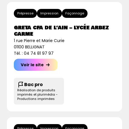
Prépresse
Impression
Façonnage
GRETA CFA DE L’AIN – LYCÉE ARBEZ
CARME
1 rue Pierre et Marie Curie
01100 BELLIGNAT
Tél. : 04 74 81 97 97
Voir le site
Bac pro
Réalisation de produits
imprimés et plurimédia -
Productions imprimées
Prépresse
Impression
Façonnage