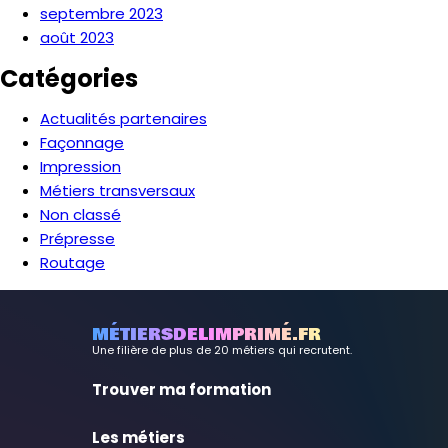
septembre 2023
août 2023
Catégories
Actualités partenaires
Façonnage
Impression
Métiers transversaux
Non classé
Prépresse
Routage
MÉTIERSDELIMPRIMÉ.FR
Une filière de plus de 20 métiers qui recrutent.
Trouver ma formation
Les métiers