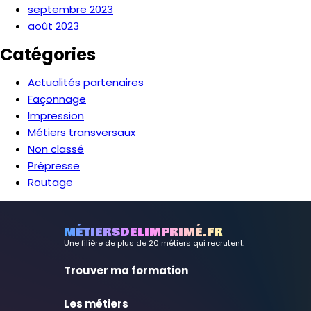
septembre 2023
août 2023
Catégories
Actualités partenaires
Façonnage
Impression
Métiers transversaux
Non classé
Prépresse
Routage
MÉTIERSDELIMPRIMÉ.FR
Une filière de plus de 20 métiers qui recrutent.
Trouver ma formation
Les métiers