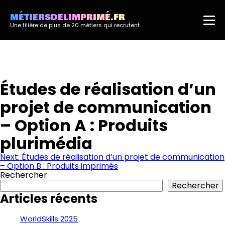
MÉTIERSDELIMPRIMÉ.FR
Une filière de plus de 20 métiers qui recrutent.
Études de réalisation d’un
projet de communication
– Option A : Produits
plurimédia
Navigation
Next:
Études de réalisation d’un projet de communication
– Option B : Produits imprimés
de
Rechercher
l’article
Rechercher
Articles récents
WorldSkills 2025