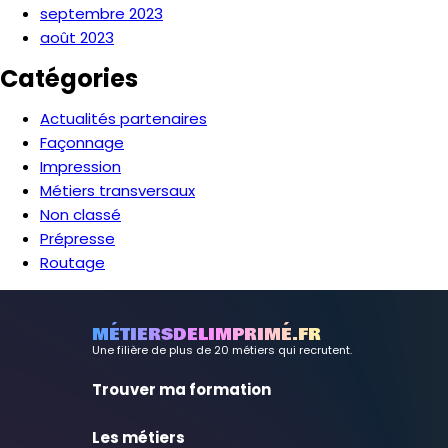
septembre 2023
août 2023
Catégories
Actualités partenaires
Façonnage
Impression
Métiers transversaux
Non classé
Prépresse
Routage
MÉTIERSDELIMPRIMÉ.FR
Une filière de plus de 20 métiers qui recrutent.
Trouver ma formation
Les métiers