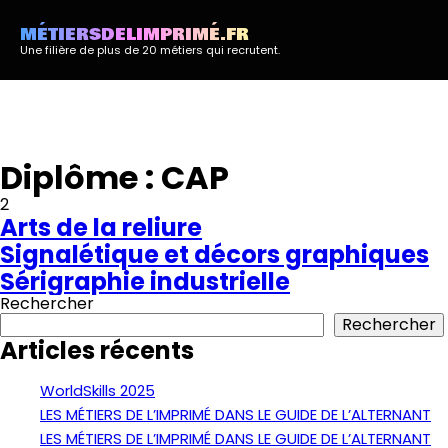
MÉTIERSDELIMPRIMÉ.FR
Une filière de plus de 20 métiers qui recrutent.
Diplôme :
CAP
2
Arts de la reliure
Signalétique et décors graphiques
Sérigraphie industrielle
Rechercher
Rechercher
Articles récents
WorldSkills 2025
LES MÉTIERS DE L’IMPRIMÉ DANS LE GUIDE DE L’ALTERNANT
LES MÉTIERS DE L’IMPRIMÉ DANS LE GUIDE DE L’ALTERNANT